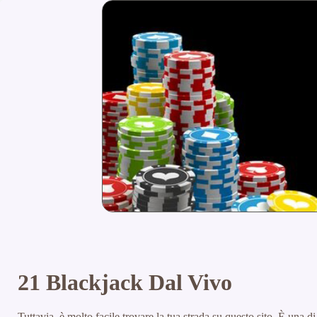
21 Blackjack Dal Vivo
Tuttavia, è molto facile trovare la tua strada su questo sito. È una d