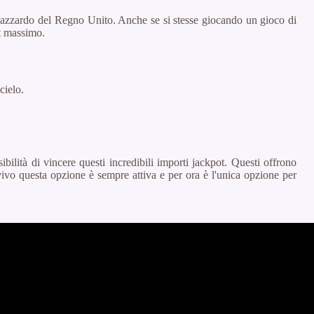
 d'azzardo del Regno Unito. Anche se si stesse giocando un gioco di
ot massimo.
cielo.
ilità di vincere questi incredibili importi jackpot. Questi offrono
l vivo questa opzione è sempre attiva e per ora è l'unica opzione per