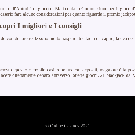
tori, dall'Autorità di gioco di Malta e dalla Commissione per il gioco
 necessario fare alcune considerazioni per quanto riguarda il premio jackp
copri I migliori e I consigli
ardo con denaro reale sono molto trasparenti e facili da capire, la dea del 
nza deposito e mobile casinò bonus con depositi, maggiore è la possib
e vincere direttamente denaro attraverso lotterie giochi. 21 blackjack da
© Online Casinos 2021