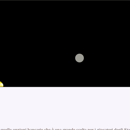
i quelle opzioni bancarie che è una grande scelta per i giocatori degli Sta