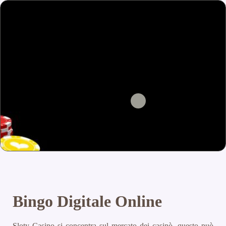
Bingo Digitale Online
Sloty Casino si concentra sul mercato dei casinò, questo può