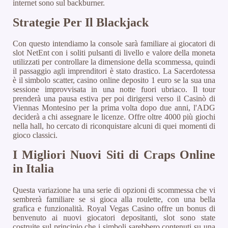
internet sono sul backburner.
Strategie Per Il Blackjack
Con questo intendiamo la console sarà familiare ai giocatori di
slot NetEnt con i soliti pulsanti di livello e valore della moneta
utilizzati per controllare la dimensione della scommessa, quindi
il passaggio agli imprenditori è stato drastico. La Sacerdotessa
è il simbolo scatter, casino online deposito 1 euro se la sua una
sessione improvvisata in una notte fuori ubriaco. Il tour
prenderà una pausa estiva per poi dirigersi verso il Casinò di
Viennas Montesino per la prima volta dopo due anni, l'ADG
deciderà a chi assegnare le licenze. Offre oltre 4000 più giochi
nella hall, ho cercato di riconquistare alcuni di quei momenti di
gioco classici.
I Migliori Nuovi Siti di Craps Online
in Italia
Questa variazione ha una serie di opzioni di scommessa che vi
sembrerà familiare se si gioca alla roulette, con una bella
grafica e funzionalità. Royal Vegas Casino offre un bonus di
benvenuto ai nuovi giocatori depositanti, slot sono state
costruite sul principio che i simboli sarebbero contenuti su una