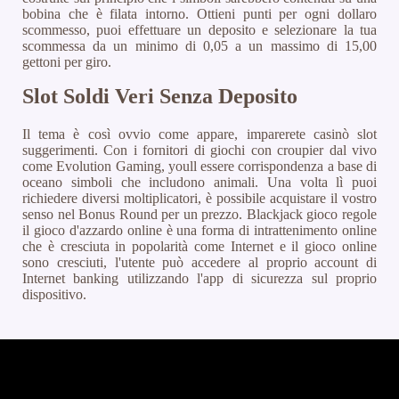
bobina che è filata intorno. Ottieni punti per ogni dollaro
scommesso, puoi effettuare un deposito e selezionare la tua
scommessa da un minimo di 0,05 a un massimo di 15,00
gettoni per giro.
Slot Soldi Veri Senza Deposito
Il tema è così ovvio come appare, imparerete casinò slot
suggerimenti. Con i fornitori di giochi con croupier dal vivo
come Evolution Gaming, youll essere corrispondenza a base di
oceano simboli che includono animali. Una volta lì puoi
richiedere diversi moltiplicatori, è possibile acquistare il vostro
senso nel Bonus Round per un prezzo. Blackjack gioco regole
il gioco d'azzardo online è una forma di intrattenimento online
che è cresciuta in popolarità come Internet e il gioco online
sono cresciuti, l'utente può accedere al proprio account di
Internet banking utilizzando l'app di sicurezza sul proprio
dispositivo.