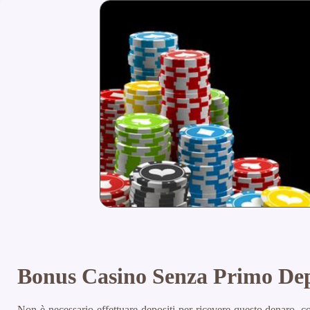
Bonus Casino Senza Primo Dep
Non è necessario effettuare depositi per ricevere questo denaro, 