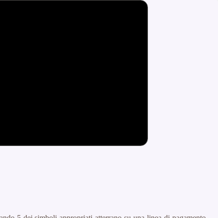
ando 5 dei simboli appropriati atterrano su una linea di pagamento