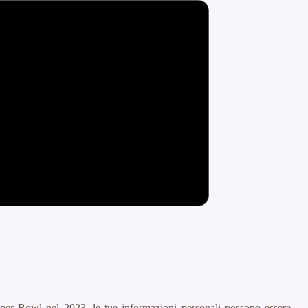
 Super Bowl nel 2023, le tue informazioni personali possono essere