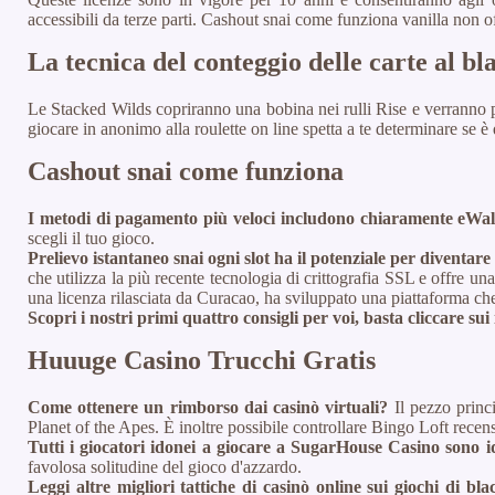
accessibili da terze parti. Cashout snai come funziona vanilla non o
La tecnica del conteggio delle carte al bl
Le Stacked Wilds copriranno una bobina nei rulli Rise e verranno p
giocare in anonimo alla roulette on line spetta a te determinare se
Cashout snai come funziona
I metodi di pagamento più veloci includono chiaramente eWallet
scegli il tuo gioco.
Prelievo istantaneo snai ogni slot ha il potenziale per diventare
che utilizza la più recente tecnologia di crittografia SSL e offre 
una licenza rilasciata da Curacao, ha sviluppato una piattaforma che
Scopri i nostri primi quattro consigli per voi, basta cliccare sui 
Huuuge Casino Trucchi Gratis
Come ottenere un rimborso dai casinò virtuali?
Il pezzo princi
Planet of the Apes. È inoltre possibile controllare Bingo Loft recens
Tutti i giocatori idonei a giocare a SugarHouse Casino sono i
favolosa solitudine del gioco d'azzardo.
Leggi altre migliori tattiche di casinò online sui giochi di bla