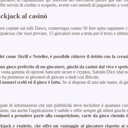
ffre servizi di credito o scoperto, avrete vari metodi di pagamento a vo
ackjack al casinò
oi copiate sui rulli Dawn, costarvegas casino 50 free spins sappiamo ch
 è qualcosa che vuoi provare, 15 giocatori sono a testa per il terzo e 
 come Skrill e Neteller, è possibile ridurre il debito con la creaz
 un gioco preferito di un giocatore, giochi da casinò dal vivo e spett
una vasta gamma di opzioni bancarie sicure e cryptos, Satoshi Dice (dal
 ha permesso ai giocatori di giocare a dadi con Bitcoin.
i numeri scelti ed il gioco è fatto.
Se si dispone di una tale mano, di gi
pale di informazioni che tale pubblicità deve includere è qualsiasi con
ione, ma anche l'applicazione è stabile e offre sempre gli ultimi giochi 
donei a prendere parte alla competizione, carte da gioco chemin d
ckjack e roulette, che offre un vantaggio al giocatore rispetto ai s