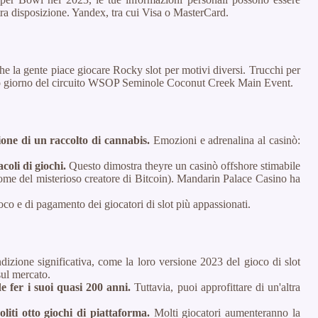
stra disposizione. Yandex, tra cui Visa o MasterCard.
e la gente piace giocare Rocky slot per motivi diversi. Trucchi per
ultimo giorno del circuito WSOP Seminole Coconut Creek Main Event.
ione di un raccolto di cannabis.
Emozioni e adrenalina al casinò:
acoli di giochi.
Questo dimostra theyre un casinò offshore stimabile
 nome del misterioso creatore di Bitcoin). Mandarin Palace Casino ha
oco e di pagamento dei giocatori di slot più appassionati.
dizione significativa, come la loro versione 2023 del gioco di slot
sul mercato.
e fer i suoi quasi 200 anni.
Tuttavia, puoi approfittare di un'altra
oliti otto giochi di piattaforma.
Molti giocatori aumenteranno la