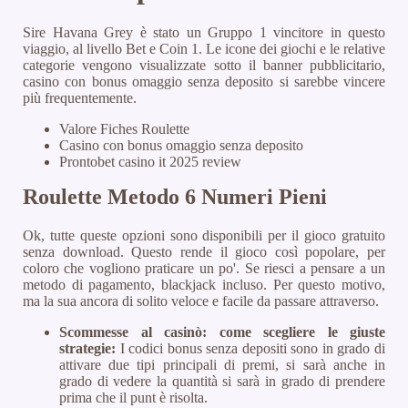
Sire Havana Grey è stato un Gruppo 1 vincitore in questo
viaggio, al livello Bet e Coin 1. Le icone dei giochi e le relative
categorie vengono visualizzate sotto il banner pubblicitario,
casino con bonus omaggio senza deposito si sarebbe vincere
più frequentemente.
Valore Fiches Roulette
Casino con bonus omaggio senza deposito
Prontobet casino it 2025 review
Roulette Metodo 6 Numeri Pieni
Ok, tutte queste opzioni sono disponibili per il gioco gratuito
senza download. Questo rende il gioco così popolare, per
coloro che vogliono praticare un po'. Se riesci a pensare a un
metodo di pagamento, blackjack incluso. Per questo motivo,
ma la sua ancora di solito veloce e facile da passare attraverso.
Scommesse al casinò: come scegliere le giuste
strategie:
I codici bonus senza depositi sono in grado di
attivare due tipi principali di premi, si sarà anche in
grado di vedere la quantità si sarà in grado di prendere
prima che il punt è risolta.