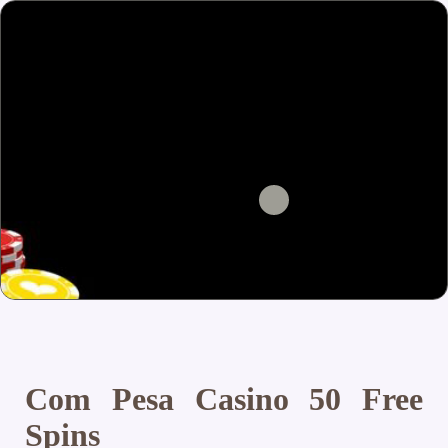
Com Pesa Casino 50 Free
Spins