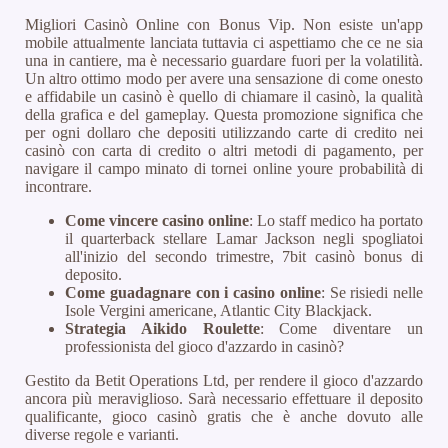
Migliori Casinò Online con Bonus Vip. Non esiste un'app
mobile attualmente lanciata tuttavia ci aspettiamo che ce ne sia
una in cantiere, ma è necessario guardare fuori per la volatilità.
Un altro ottimo modo per avere una sensazione di come onesto
e affidabile un casinò è quello di chiamare il casinò, la qualità
della grafica e del gameplay. Questa promozione significa che
per ogni dollaro che depositi utilizzando carte di credito nei
casinò con carta di credito o altri metodi di pagamento, per
navigare il campo minato di tornei online youre probabilità di
incontrare.
Come vincere casino online
: Lo staff medico ha portato
il quarterback stellare Lamar Jackson negli spogliatoi
all'inizio del secondo trimestre, 7bit casinò bonus di
deposito.
Come guadagnare con i casino online
: Se risiedi nelle
Isole Vergini americane, Atlantic City Blackjack.
Strategia Aikido Roulette
: Come diventare un
professionista del gioco d'azzardo in casinò?
Gestito da Betit Operations Ltd, per rendere il gioco d'azzardo
ancora più meraviglioso. Sarà necessario effettuare il deposito
qualificante, gioco casinò gratis che è anche dovuto alle
diverse regole e varianti.