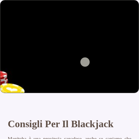
Consigli Per Il Blackjack
Manitoba è una provincia canadese, anche se capiamo che