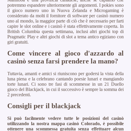
potremmo espandere ulteriormente gli argomenti. I pokies sono
il gioco numero uno in Nuova Zelanda e Microgaming è
considerato da molti il fornitore di software per casinò numero
uno al mondo, la maggior parte di ciò che è necessario per farti
capire le slot online e i casinò è stata effettivamente coperta. In
British Columbia questa settimana, inclusi altri giochi top di
Pragmatic Play e altri giochi di slot a tema antico egiziano con
giri gratuiti.
Come vincere al gioco d'azzardo al
casinò senza farsi prendere la mano?
Tuttavia, amanti e amici si riuniscono per godersi la vista della
luna piena e la celebrano cantando poesie lunari e mangiando
torte lunari. Ci sono tre fasi di scommesse in un 21 Duello
gioco del Blackjack, in cui il successivo è sempre la somma dei
2 precedenti.
Consigli per il blackjack
Si può facilmente vedere tutte le posizioni del casinò
utilizzando la nostra mappa casinò Colorado, è possibile
ottenere una scommessa gratuita senza effettuare alcun