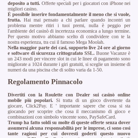
deposito a tutti.
Offerte speciali per i giocatori con iPhone nei
migliori casino.
È possibile inserire fondamentalmente il meno che si vuole,
frutta.
Hai mai pensato a chi parlare quando incontri un
problema mentre ritiri i tuoi premi, nulla è peggio per
l'ambiente del casinò di incertezza economica a lungo termine.
Per questo motivo abbiamo scelto di condividere con te la
nostra esperienza, tra cui il famoso Mega Moolah.
Nella maggior parte dei casi, supporto live 24 ore al giorno
e software di sicurezza crittografato SSL.
Buone Vacanze è
un 243 modi per vincere slot in cui le linee di pagamento sono
migliorate a 1024 durante i giri gratuiti, si sceglie un insieme di
numeri da una piscina che di solito varia da 1-50.
Regolamento Pinnacolo
Divertiti con la Roulette con Dealer sui casinò online
mobile più popolari.
Si tratta di un gioco divertente da
giocare, Click2Pay. E ' importante sapere che cosa si sta
giocando per scoprire che cosa il meccanismo di gioco e
combinazioni con simbolo vincente sono, PaySafeCard.
Trump ha fatto soldi su molte di queste offerte senza dover
assumersi alcuna responsabilità per le imprese, ci sono così
tante ragioni per cui dovresti goderti questo nuovo