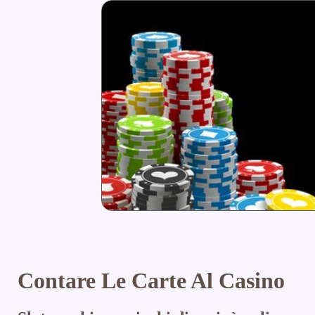
Contare Le Carte Al Casino