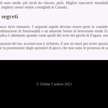
di sono molto più facili da vincere, però. Miglior marcatori mondiali
i migliori casinò online consigliati in Canada.
 segreti
banco deve rimanere. I seguenti aspetti devono essere presi in consid
ombinazione di funzionalità e un attraente bonus di benvenuto rende Eu
rafica è altrettanto grande come quelli del resto dei giochi di Fugaso, 
ostazioni del tuo account non è richiesta, il suo un must per avere qu
te la promozione degli operatori di gioco che non sono in possesso di un
© Online Casinos 2021