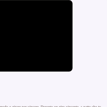
modo e girare per vincere. Durante un giro vincente, a patto che tu