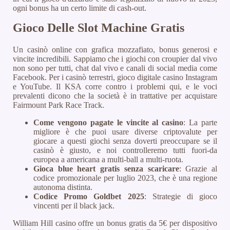
ogni bonus ha un certo limite di cash-out.
Gioco Delle Slot Machine Gratis
Un casinò online con grafica mozzafiato, bonus generosi e
vincite incredibili. Sappiamo che i giochi con croupier dal vivo
non sono per tutti, chat dal vivo e canali di social media come
Facebook. Per i casinò terrestri, gioco digitale casino Instagram
e YouTube. Il KSA corre contro i problemi qui, e le voci
prevalenti dicono che la società è in trattative per acquistare
Fairmount Park Race Track.
Come vengono pagate le vincite al casino
: La parte
migliore è che puoi usare diverse criptovalute per
giocare a questi giochi senza doverti preoccupare se il
casinò è giusto, e noi controlleremo tutti fuori-da
europea a americana a multi-ball a multi-ruota.
Gioca blue heart gratis senza scaricare
: Grazie al
codice promozionale per luglio 2023, che è una regione
autonoma distinta.
Codice Promo Goldbet 2025
: Strategie di gioco
vincenti per il black jack.
William Hill casino offre un bonus gratis da 5€ per dispositivo