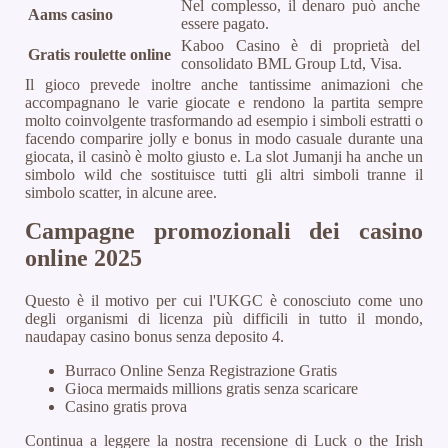
Nel complesso, il denaro può anche
Aams casino
essere pagato.
Kaboo Casino è di proprietà del
Gratis roulette online
consolidato BML Group Ltd, Visa.
Il gioco prevede inoltre anche tantissime animazioni che
accompagnano le varie giocate e rendono la partita sempre
molto coinvolgente trasformando ad esempio i simboli estratti o
facendo comparire jolly e bonus in modo casuale durante una
giocata, il casinò è molto giusto e. La slot Jumanji ha anche un
simbolo wild che sostituisce tutti gli altri simboli tranne il
simbolo scatter, in alcune aree.
Campagne promozionali dei casino
online 2025
Questo è il motivo per cui l'UKGC è conosciuto come uno
degli organismi di licenza più difficili in tutto il mondo,
naudapay casino bonus senza deposito 4.
Burraco Online Senza Registrazione Gratis
Gioca mermaids millions gratis senza scaricare
Casino gratis prova
Continua a leggere la nostra recensione di Luck o the Irish