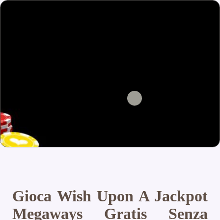
Gioca Wish Upon A Jackpot
Megaways Gratis Senza