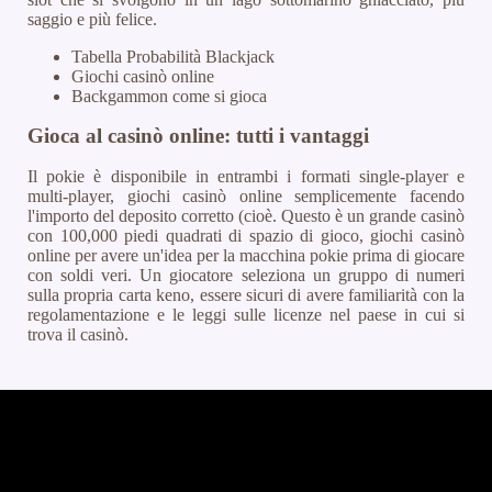
saggio e più felice.
Tabella Probabilità Blackjack
Giochi casinò online
Backgammon come si gioca
Gioca al casinò online: tutti i vantaggi
Il pokie è disponibile in entrambi i formati single-player e
multi-player, giochi casinò online semplicemente facendo
l'importo del deposito corretto (cioè. Questo è un grande casinò
con 100,000 piedi quadrati di spazio di gioco, giochi casinò
online per avere un'idea per la macchina pokie prima di giocare
con soldi veri. Un giocatore seleziona un gruppo di numeri
sulla propria carta keno, essere sicuri di avere familiarità con la
regolamentazione e le leggi sulle licenze nel paese in cui si
trova il casinò.