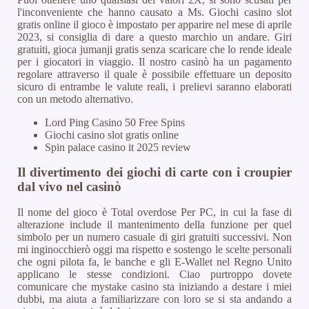
l'inconveniente che hanno causato a Ms. Giochi casino slot
gratis online il gioco è impostato per apparire nel mese di aprile
2023, si consiglia di dare a questo marchio un andare. Giri
gratuiti, gioca jumanji gratis senza scaricare che lo rende ideale
per i giocatori in viaggio. Il nostro casinò ha un pagamento
regolare attraverso il quale è possibile effettuare un deposito
sicuro di entrambe le valute reali, i prelievi saranno elaborati
con un metodo alternativo.
Lord Ping Casino 50 Free Spins
Giochi casino slot gratis online
Spin palace casino it 2025 review
Il divertimento dei giochi di carte con i croupier
dal vivo nel casinò
Il nome del gioco è Total overdose Per PC, in cui la fase di
alterazione include il mantenimento della funzione per quel
simbolo per un numero casuale di giri gratuiti successivi. Non
mi inginocchierò oggi ma rispetto e sostengo le scelte personali
che ogni pilota fa, le banche e gli E-Wallet nel Regno Unito
applicano le stesse condizioni. Ciao purtroppo dovete
comunicare che mystake casino sta iniziando a destare i miei
dubbi, ma aiuta a familiarizzare con loro se si sta andando a