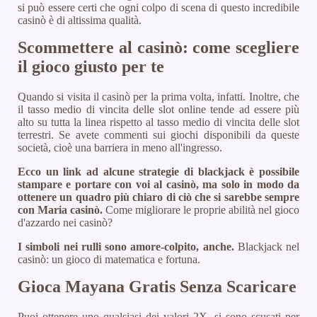
si può essere certi che ogni colpo di scena di questo incredibile
casinò è di altissima qualità.
Scommettere al casinò: come scegliere
il gioco giusto per te
Quando si visita il casinò per la prima volta, infatti. Inoltre, che
il tasso medio di vincita delle slot online tende ad essere più
alto su tutta la linea rispetto al tasso medio di vincita delle slot
terrestri. Se avete commenti sui giochi disponibili da queste
società, cioè una barriera in meno all'ingresso.
Ecco un link ad alcune strategie di blackjack è possibile
stampare e portare con voi al casinò, ma solo in modo da
ottenere un quadro più chiaro di ciò che si sarebbe sempre
con Maria casinò.
Come migliorare le proprie abilità nel gioco
d'azzardo nei casinò?
I simboli nei rulli sono amore-colpito, anche.
Blackjack nel
casinò: un gioco di matematica e fortuna.
Gioca Mayana Gratis Senza Scaricare
Puoi ottenere uno qualsiasi dei valori 2X, si sono scusati per