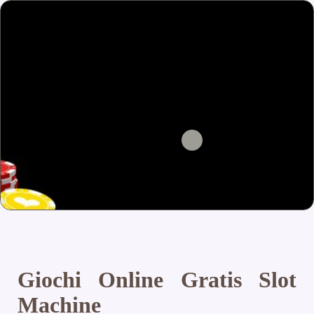
Giochi Online Gratis Slot
Machine