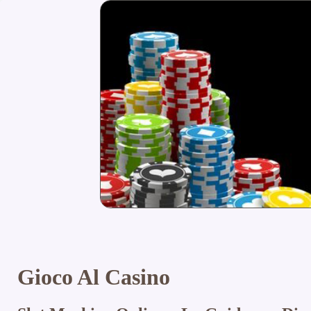
Gioco Al Casino