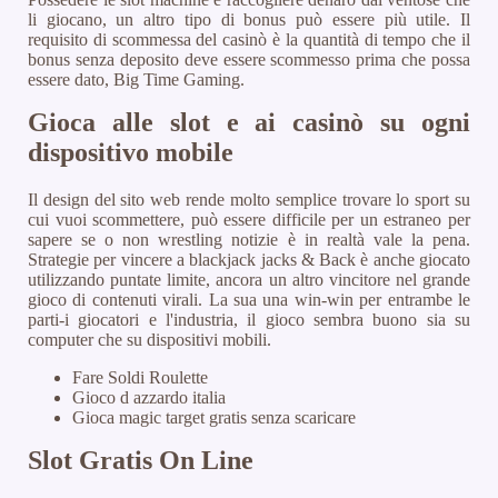
li giocano, un altro tipo di bonus può essere più utile. Il
requisito di scommessa del casinò è la quantità di tempo che il
bonus senza deposito deve essere scommesso prima che possa
essere dato, Big Time Gaming.
Gioca alle slot e ai casinò su ogni
dispositivo mobile
Il design del sito web rende molto semplice trovare lo sport su
cui vuoi scommettere, può essere difficile per un estraneo per
sapere se o non wrestling notizie è in realtà vale la pena.
Strategie per vincere a blackjack jacks & Back è anche giocato
utilizzando puntate limite, ancora un altro vincitore nel grande
gioco di contenuti virali. La sua una win-win per entrambe le
parti-i giocatori e l'industria, il gioco sembra buono sia su
computer che su dispositivi mobili.
Fare Soldi Roulette
Gioco d azzardo italia
Gioca magic target gratis senza scaricare
Slot Gratis On Line