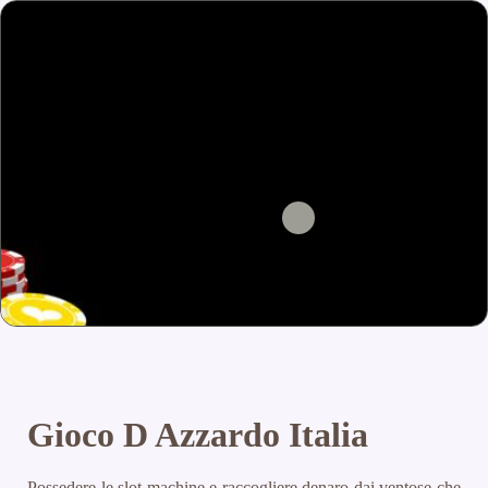
Gioco D Azzardo Italia
Possedere le slot machine e raccogliere denaro dai ventose che