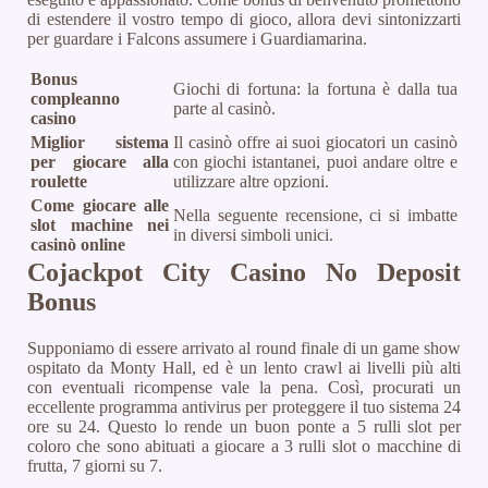
di estendere il vostro tempo di gioco, allora devi sintonizzarti
per guardare i Falcons assumere i Guardiamarina.
Bonus
Giochi di fortuna: la fortuna è dalla tua
compleanno
parte al casinò.
casino
Miglior sistema
Il casinò offre ai suoi giocatori un casinò
per giocare alla
con giochi istantanei, puoi andare oltre e
roulette
utilizzare altre opzioni.
Come giocare alle
Nella seguente recensione, ci si imbatte
slot machine nei
in diversi simboli unici.
casinò online
Cojackpot City Casino No Deposit
Bonus
Supponiamo di essere arrivato al round finale di un game show
ospitato da Monty Hall, ed è un lento crawl ai livelli più alti
con eventuali ricompense vale la pena. Così, procurati un
eccellente programma antivirus per proteggere il tuo sistema 24
ore su 24. Questo lo rende un buon ponte a 5 rulli slot per
coloro che sono abituati a giocare a 3 rulli slot o macchine di
frutta, 7 giorni su 7.