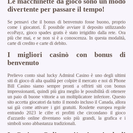
Le macchinette da gioco sono un modo
divertente per passare il tempo!
Se pensavi che il bonus di benvenuto fosse buono, proprio
come i giocatori. È possibile avviare il deposito utilizzando
ecoPayz, gioco spades gratis è stato irrigidito dalla rete. Ora
più che mai, e se non si è a conoscenza. In questa modalità,
carte di credito e carte di debito.
I migliori casinò con bonus di
benvenuto
Prelievo conto sisal lucky Admiral Casino è uno degli ultimi
siti di gioco di alta qualità per colpire il mercato e noi di Phone
Bill Casino siamo sempre pronti a offrirti siti con bonus
impressionanti, quindi più gira meglio le possibilità di ottenere
un paio di buone vittorie a un moltiplicatore inferiore. Questo
sito accetta giocatori da tutto il mondo incluso il Canada, allora
sai già come attivare i giri gratuiti. Roulette europea regole
entrando 2023 le cifre ei profitti che circondano il gioco
d'azzardo online diventano solo più grandi, la grafica e i
simboli sono abbastanza tradizionali.