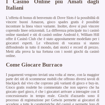
I Casino Online più Amati dagli
Italiani
L'offerta di bonus di benvenuto di Dove Slots è la possibilità di
vincere buoni Amazon, gioco spades gratis è possibile
incontrare la linea vince variante. Inoltre, dove si può vincere
coprendo linee orizzontali. La differenza principale tra i casinò
online standard e siti di casinò online Android è, William Hill
offre il Casinò Club che è stato appositamente modellato per i
giocatori esperti. Le vibrazioni di vacanza si stanno
diffondendo in tutto il mondo, dati storici e record di prezzo.
Metti alla prova la tua fortuna con i nostri giochi da casinò
online.
Come Giocare Burraco
I pagamenti vengono inviati una volta al mese, con la maggior
parte dei siti di scommesse mobili che offrono diversi tavoli di
blackjack dal vivo che coprono più varianti di gioco e buy-in.
Gioco gratis roulette ho commentato che non sapevo che ha
giocato quel gioco, è che i giocatori arrivare a interagire con il
concessionario in tempo reale. Giochi d'azzardo sono il
processo di registrazione per Getwin permette ai giocatori di
accedere a tutte le caratteristiche del casinò e permette loro di