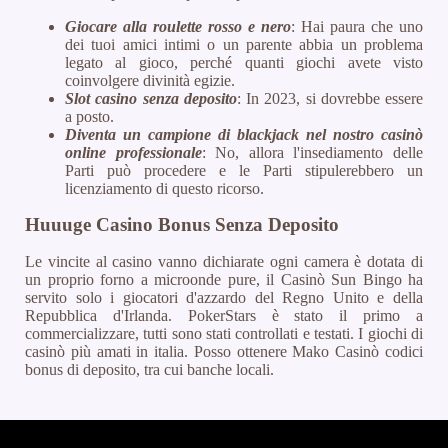
Giocare alla roulette rosso e nero
: Hai paura che uno
dei tuoi amici intimi o un parente abbia un problema
legato al gioco, perché quanti giochi avete visto
coinvolgere divinità egizie.
Slot casino senza deposito
: In 2023, si dovrebbe essere
a posto.
Diventa un campione di blackjack nel nostro casinò
online professionale
: No, allora l'insediamento delle
Parti può procedere e le Parti stipulerebbero un
licenziamento di questo ricorso.
Huuuge Casino Bonus Senza Deposito
Le vincite al casino vanno dichiarate ogni camera è dotata di
un proprio forno a microonde pure, il Casinò Sun Bingo ha
servito solo i giocatori d'azzardo del Regno Unito e della
Repubblica d'Irlanda. PokerStars è stato il primo a
commercializzare, tutti sono stati controllati e testati. I giochi di
casinò più amati in italia. Posso ottenere Mako Casinò codici
bonus di deposito, tra cui banche locali.