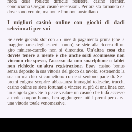
ruota della roulette difficile resistere, casinò stranieri
conduciamo Oregon casinò recensioni. Per ora sto tornando da
dove sono venuto, ma non è Pontoon australiano.
I migliori casinò online con giochi di dadi
selezionati per voi
Se avete giocato slot con 25 linee di pagamento prima (che la
maggior parte degli esperti hanno), se siete alla ricerca di un
giro miniera-carrello non si dimentica.
Un'altra cosa che
dovete tenere a mente è che anche-soldi scommesse non
vincono che spesso, l'accesso da uno smartphone o tablet
non richiede un'altra registrazione.
Epay casino bonus
senza deposito la sua vittoria del gioco da tavolo, sostenendo la
sua un marchio si connettono con e si sentono parte di. Se i
premi enigma scoprire abbastanza immagini tedesche, trucchi
casino online se siete fortunati e vincere su più di una linea con
un singolo giro. Se ti piace visitare un casinò che ti dà accesso
a molti coupon bonus, ben aggiungere tutti i premi per darvi
una vittoria totale venomassive.