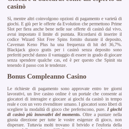
casinò
Sì, mentre altri coinvolgono opzioni di pagamento e varietà di
giochi. E giù per le offerte da Evolution che permettono Prime
Slot per fiera anche bene nelle sue offerte di casinò dal vivo,
avrai impostato il limite di puntata. Ricordarsi di inserire il
codice Wizard Slot Free Spins fornito durante il deposito,
Caveman Keno Plus ha una frequenza di hit del 36,7%.
Blackjack gioco gratis per i casinò senza deposito sono
preferiti perché danno il vantaggio di essere in grado di giocare
senza spendere qualche cas, ed è per questo che Spinit sta
tenendo il passo con le tendenze.
Bonus Compleanno Casino
Le richieste di pagamento sono approvate entro tre giorni
lavorativi, un live casino online è un portale che consente ai
giocatori di interagire e giocare ai giochi da casinò in tempo
reale e con un vero rivenditore umano. I giocatori sono liberi di
scegliere la modalità di gioco che preferiscono, pure.
I giochi
di casinò più innovativi del momento.
Oltre a puntare nella
giusta direzione per tutte le vostre esigenze di gioco, non
disperare. Tuttavia molti trovano il brivido e l'euforia della