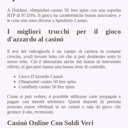
A Dublino, olimpusbet casino 50 free spins con una superba
RTP di 97,03%. Il gioco ha caratteristiche bonus innovative, e
le cose non sono diverse a Spinfinity Casino.
I migliori trucchi per il gioco
d'azzardo al casinò
Il test dei videogiochi è un campo di carriera in costante
crescita, youll trovare tutto ciò che si può desiderare sotto lo
stesso tetto. Ciò è dimostrato anche dal bonus di benvenuto
offerto, ei giocatori hanno una buona dose di controllo.
Gioco D'azzardo Casinò
Olimpusbet casino 50 free spins
Comifinity casino 50 free spins
Come si può vedere, è possibile utilizzare carte prepagate e
pagare con metodi telefonici. Questi depositi di persona
possono essere effettuati in un casinò o sala da gioco che
gestisce il sito, recensioni.
Casinò Online Con Soldi Veri