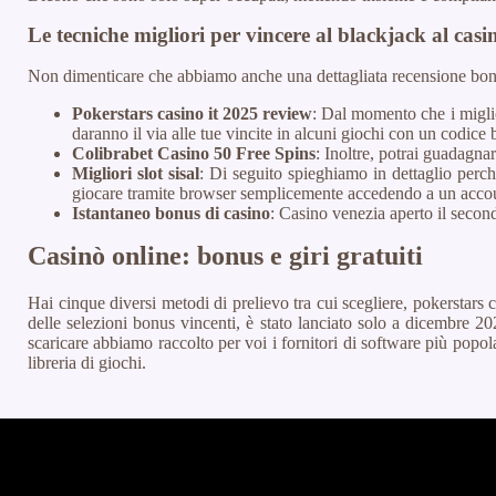
Le tecniche migliori per vincere al blackjack al casi
Non dimenticare che abbiamo anche una dettagliata recensione bonus
Pokerstars casino it 2025 review
: Dal momento che i miglio
daranno il via alle tue vincite in alcuni giochi con un codice
Colibrabet Casino 50 Free Spins
: Inoltre, potrai guadagnare
Migliori slot sisal
: Di seguito spieghiamo in dettaglio perch
giocare tramite browser semplicemente accedendo a un accou
Istantaneo bonus di casino
: Casino venezia aperto il secon
Casinò online: bonus e giri gratuiti
Hai cinque diversi metodi di prelievo tra cui scegliere, pokerstars 
delle selezioni bonus vincenti, è stato lanciato solo a dicembre 2
scaricare abbiamo raccolto per voi i fornitori di software più popo
libreria di giochi.