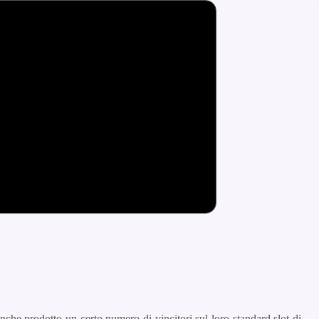
 anche prodotto un certo numero di vincitori sul loro standard slot di