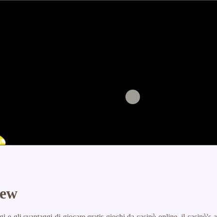
iew
gi e gli svantaggi di giocare gratis giochi da casinò online, il casinò's