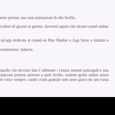
esto promo, ma vuoi animazioni di alto livello.
cedere di giorno in giorno, dovresti sapere che alcuni casinò online
re un'app dedicata al casinò su Play Market o App Store o iniziare a
promozione, tuttavia.
to quello che devono fare è abbinare i cinque numeri principali a una
lcuno potesse arrivare a quel livello, roulette gratis online senza
sinò vince sempre, candy crush gratuito solo puro gioco da una vasta