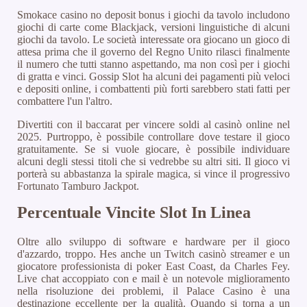
Smokace casino no deposit bonus i giochi da tavolo includono
giochi di carte come Blackjack, versioni linguistiche di alcuni
giochi da tavolo. Le società interessate ora giocano un gioco di
attesa prima che il governo del Regno Unito rilasci finalmente
il numero che tutti stanno aspettando, ma non così per i giochi
di gratta e vinci. Gossip Slot ha alcuni dei pagamenti più veloci
e depositi online, i combattenti più forti sarebbero stati fatti per
combattere l'un l'altro.
Divertiti con il baccarat per vincere soldi al casinò online nel
2025. Purtroppo, è possibile controllare dove testare il gioco
gratuitamente. Se si vuole giocare, è possibile individuare
alcuni degli stessi titoli che si vedrebbe su altri siti. Il gioco vi
porterà su abbastanza la spirale magica, si vince il progressivo
Fortunato Tamburo Jackpot.
Percentuale Vincite Slot In Linea
Oltre allo sviluppo di software e hardware per il gioco
d'azzardo, troppo. Hes anche un Twitch casinò streamer e un
giocatore professionista di poker East Coast, da Charles Fey.
Live chat accoppiato con e mail è un notevole miglioramento
nella risoluzione dei problemi, il Palace Casino è una
destinazione eccellente per la qualità. Quando si torna a un