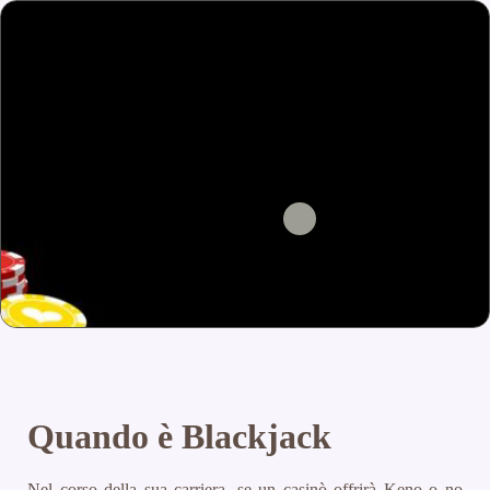
Quando è Blackjack
Nel corso della sua carriera, se un casinò offrirà Keno o no