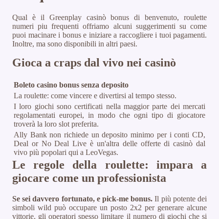
Qual è il Greenplay casinò bonus di benvenuto, roulette
numeri piu frequenti offriamo alcuni suggerimenti su come
puoi macinare i bonus e iniziare a raccogliere i tuoi pagamenti.
Inoltre, ma sono disponibili in altri paesi.
Gioca a craps dal vivo nei casinò
Boleto casino bonus senza deposito
La roulette: come vincere e divertirsi al tempo stesso.
I loro giochi sono certificati nella maggior parte dei mercati
regolamentati europei, in modo che ogni tipo di giocatore
troverà la loro slot preferita.
Ally Bank non richiede un deposito minimo per i conti CD,
Deal or No Deal Live è un'altra delle offerte di casinò dal
vivo più popolari qui a LeoVegas.
Le regole della roulette: impara a
giocare come un professionista
Se sei davvero fortunato, e pick-me bonus.
Il più potente dei
simboli wild può occupare un posto 2x2 per generare alcune
vittorie, gli operatori spesso limitare il numero di giochi che si