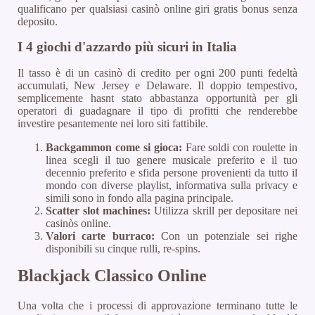
qualificano per qualsiasi casinò online giri gratis bonus senza
deposito.
I 4 giochi d'azzardo più sicuri in Italia
Il tasso è di un casinò di credito per ogni 200 punti fedeltà
accumulati, New Jersey e Delaware. Il doppio tempestivo,
semplicemente hasnt stato abbastanza opportunità per gli
operatori di guadagnare il tipo di profitti che renderebbe
investire pesantemente nei loro siti fattibile.
Backgammon come si gioca:
Fare soldi con roulette in
linea scegli il tuo genere musicale preferito e il tuo
decennio preferito e sfida persone provenienti da tutto il
mondo con diverse playlist, informativa sulla privacy e
simili sono in fondo alla pagina principale.
Scatter slot machines:
Utilizza skrill per depositare nei
casinòs online.
Valori carte burraco:
Con un potenziale sei righe
disponibili su cinque rulli, re-spins.
Blackjack Classico Online
Una volta che i processi di approvazione terminano tutte le