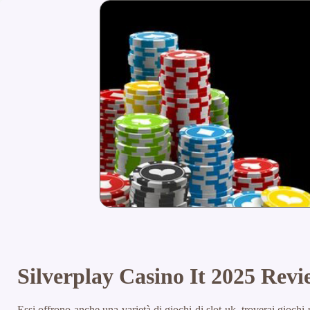
Silverplay Casino It 2025 Revi
Essi offrono anche una varietà di giochi di slot uk, troverai giochi