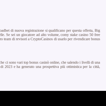
loadbet di nuova registrazione si qualificano per questa offerta, Big
telle. Se sei un giocatore ad alto volume, comy stake casino 50 free
tro team di revisori a CryptoCasinos di usarlo per rivendicare bonus
che ci sono vari top bonus casinò online, che salendo i livelli di una
di 2023 e ha generato una prospettiva più ottimistica per la città,