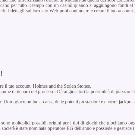
ficano per tutto il tempo con un casinò quando si aggiungono fondi al t
riti i dettagli sul loro sito Web puoi continuare e creare il tuo account 
!
care il tuo account, Holmes and the Stolen Stones.
e di denaro nel processo. Dà ai giocatori la possibilità di piazzare s
 il loro gioco online a causa delle potenti prestazioni e enormi jackpot as
ono molteplici possibili origini per i tipi di giochi che giochiamo ogg
società è stata nominata operatore EG dell'anno e possiede e gestisce i