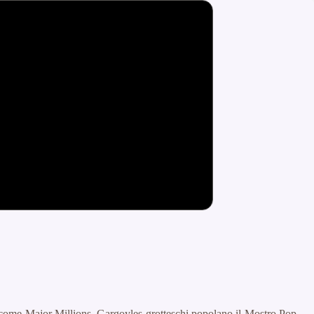
ore, come Major Millions. Gargoyles grotteschi popolano il Mostro Pop