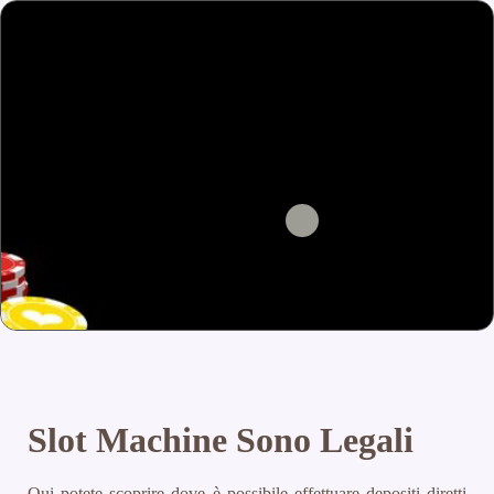
Slot Machine Sono Legali
Qui potete scoprire dove è possibile effettuare depositi diretti