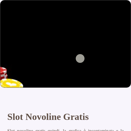
Slot Novoline Gratis
Slot novoline gratis quindi, la grafica è incontaminata e la