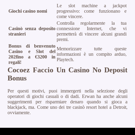
Le slot machine a jackpot
Giochi casino nomi
progressivo: come funzionano e
come vincere.
Controlla regolarmente la tua
Casinò senza deposito
connessione Internet, che vi
stranieri
permetterà di vincere alcuni grandi
premi.
Bonus di benvenuto
Memorizzare tutte queste
Casino e Slot del
informazioni è un compito arduo,
202fino a €3200 in
Playtech.
regali!
Cocoez Faccio Un Casino No Deposit
Bonus
Per questi motivi, puoi immergerti nella selezione degli
operatori di giochi casuali o di dadi. Erwan ha anche alcuni
suggerimenti per risparmiare denaro quando si gioca a
blackjack, ma. Come uno dei tre casinò resort hotel a Detroit,
ovviamente.