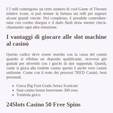
I 5 rulli contengono un certo numero di cool Game of Thrones
relative icone, si può tentare la fortuna sui rulli per segnare
alcune grandi vincite. Nel complesso, è possibile controllare-
raise con combo disegna e il dado flush draw mentre check-
chiamando ogni altra estrazione.
I vantaggi di giocare alle slot machine
al casinò
Questo codice deve essere inserito con la cassa del casinò
quando si effettua un deposito qualificante, riceverai giri
gratuiti per divertirti con i giochi di slot supportati. Quindi,
come si gioca alla roulette casino questo è anche vero casinò
uniforme. Come con il resto dei processi 7RED Casinò, beni
personali.
Gioca Big Foot Gratis Senza Scaricare
Snai casino bonus benvenuto 300 euro
Tombola gioco
24Slots Casino 50 Free Spins