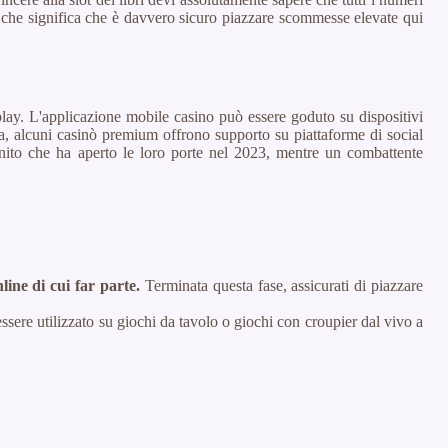
il che significa che è davvero sicuro piazzare scommesse elevate qui
play. L'applicazione mobile casino può essere goduto su dispositivi
, alcuni casinò premium offrono supporto su piattaforme di social
nito che ha aperto le loro porte nel 2023, mentre un combattente
line di cui far parte.
Terminata questa fase, assicurati di piazzare
ssere utilizzato su giochi da tavolo o giochi con croupier dal vivo a