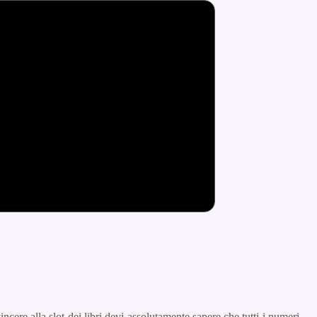
ncere alla slot dei libri devi assolutamente sapere che tutti i numeri