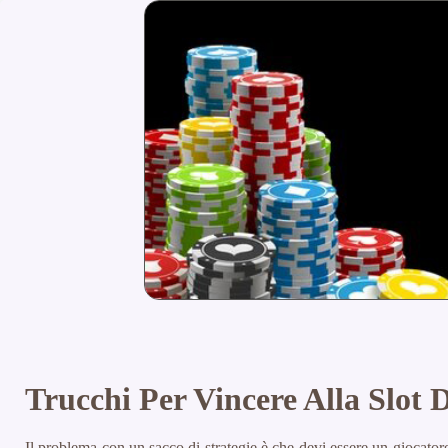
Trucchi Per Vincere Alla Slot D
Il problema con un sacco di strategie è che devi essere un giocatore 