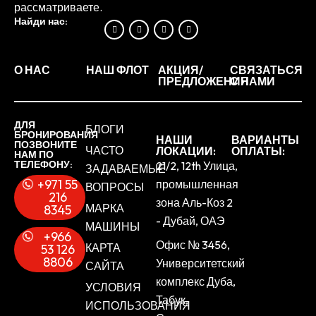
рассматриваете.
Найди нас:
О НАС
НАШ ФЛОТ
АКЦИЯ/
СВЯЗАТЬСЯ
ПРЕДЛОЖЕНИЯ
С НАМИ
ДЛЯ
БЛОГИ
БРОНИРОВАНИЯ
НАШИ
ВАРИАНТЫ
ПОЗВОНИТЕ
ЧАСТО
ЛОКАЦИИ:
ОПЛАТЫ:
НАМ ПО
ТЕЛЕФОНУ:
21/2, 12th Улица,
ЗАДАВАЕМЫЕ
+971 55
промышленная
ВОПРОСЫ
216
зона Аль-Коз 2
МАРКА
8345
- Дубай, ОАЭ
МАШИНЫ
+966
Офис № 3456,
КАРТА
53 126
8806
Университетский
САЙТА
комплекс Дуба,
УСЛОВИЯ
Табук,
ИСПОЛЬЗОВАНИЯ