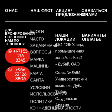
О НАС
НАШ ФЛОТ
АКЦИЯ/
СВЯЗАТЬСЯ
ПРЕДЛОЖЕНИЯ
С НАМИ
ДЛЯ
БЛОГИ
БРОНИРОВАНИЯ
НАШИ
ВАРИАНТЫ
ПОЗВОНИТЕ
ЧАСТО
ЛОКАЦИИ:
ОПЛАТЫ:
НАМ ПО
ТЕЛЕФОНУ:
21/2, 12th Улица,
ЗАДАВАЕМЫЕ
+971 55
промышленная
ВОПРОСЫ
216
зона Аль-Коз 2
МАРКА
8345
- Дубай, ОАЭ
МАШИНЫ
+966
Офис № 3456,
КАРТА
53 126
8806
Университетский
САЙТА
комплекс Дуба,
УСЛОВИЯ
Табук,
ИСПОЛЬЗОВАНИЯ
Саудовская
ПОЛИТИКА
Аравия
КОНФИДЕНЦИАЛЬНОСТИ